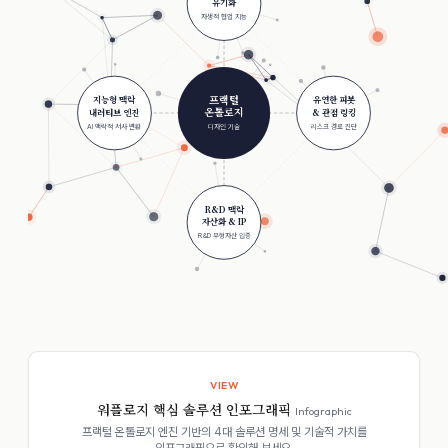
유기화
자생적 협업 지능
프랙털
지능형 맥락
유연한 피봇
온톨로지
내러티브 엔진
& 관점 링킹
AI 맥락적 서사 변환
디자인 기술
리스크 경로 진단
R&D 맥락
자산화 & IP
R&D 무형자산 입증
VIEW
워플로지 핵심 솔루션 인포그래픽
Infographic
프랙털 온톨로지 엔진 기반의 4대 솔루션 명세 및 기술적 가치를