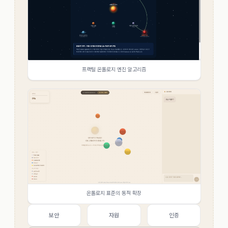
프랙털 온톨로지 엔진 알고리즘
온톨로지 표준의 동적 확장
보안
자원
인증